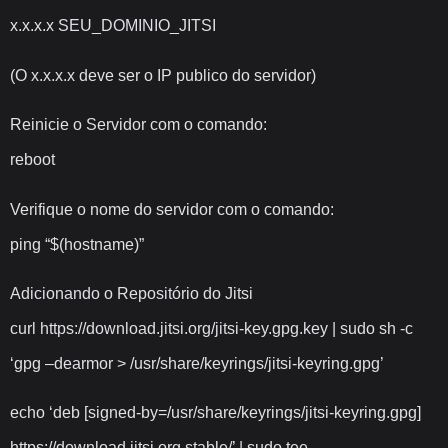
x.x.x.x SEU_DOMINIO_JITSI
(O x.x.x.x deve ser o IP publico do servidor)
Reinicie o Servidor com o comando:
reboot
Verifique o nome do servidor com o comando:
ping “$(hostname)”
Adicionando o Repositório do Jitsi
curl https://download.jitsi.org/jitsi-key.gpg.key | sudo sh -c
‘gpg –dearmor > /usr/share/keyrings/jitsi-keyring.gpg’
echo ‘deb [signed-by=/usr/share/keyrings/jitsi-keyring.gpg]
https://download.jitsi.org stable/’ | sudo tee