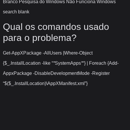
Branco Pesquisa do Windows Não Funciona Windows
search blank
Qual os comandos usado
para o problema?
Get-AppXPackage -AllUsers |Where-Object
{$_.InstallLocation -like “
*
SystemApps
*
“} | Foreach {Add-
AppxPackage -DisableDevelopmentMode -Register
“$($_.InstallLocation)\AppXManifest.xml”}