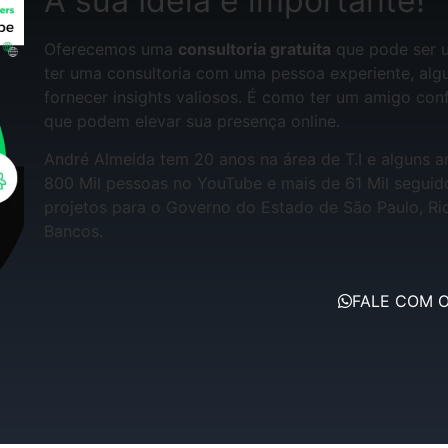
A sua Ideia é importante!
Oferecemos uma
consultoria gratuita
que pode ser u
ter uma consultoria com uma pessoa experiente, alg
fornecer insights valiosos. É como ter um amigo co
que podem elevar sua presença online.
André Almeida tem 20 anos na área de T.I e alguns 
800 Mil pessoas no YouTube e mais de 61 Mil seguido
projetos para o Governo do Estado de São Paulo, R
Bancos.
FALE COM 