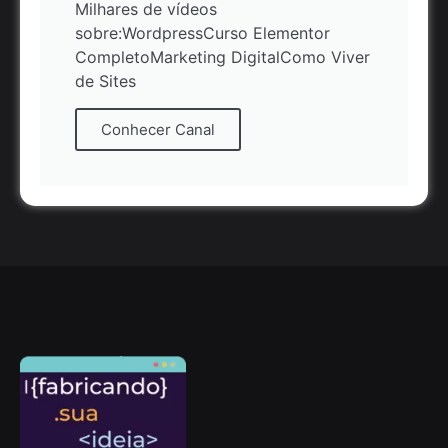
Milhares de vídeos
sobre:WordpressCurso Elementor
CompletoMarketing DigitalComo Viver
de Sites
Conhecer Canal