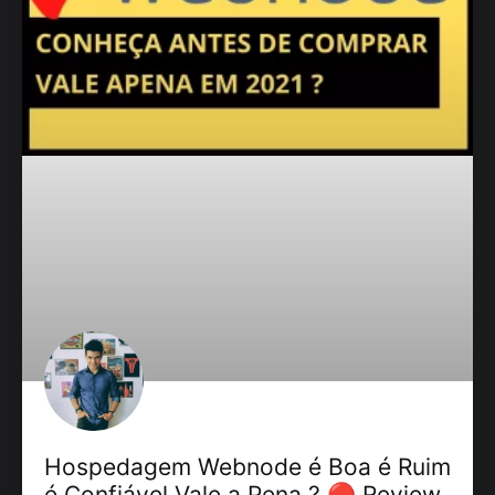
Hospedagem Webnode é Boa é Ruim
é Confiável Vale a Pena ? 🔴 Review